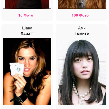
16 Фото
100 Фото
Шана
Ами
Хайатт
Томите