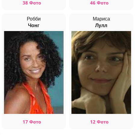
38 Фото
46 Фото
Робби
Мариса
Чонг
Лулл
17 Фото
12 Фото