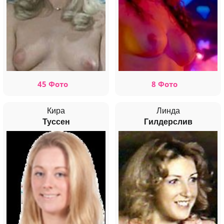
45 Фото
8 Фото
Кира
Линда
Туссен
Гилдерслив