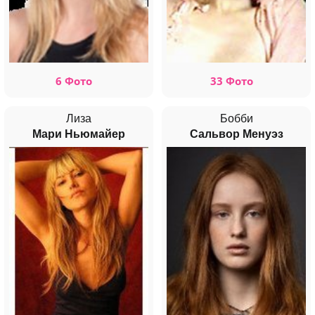
6 Фото
33 Фото
Лиза
Бобби
Мари Ньюмайер
Сальвор Менуэз