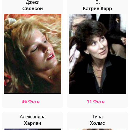
Джеки
E.
Свонсон
Кэтрин Керр
36 Фото
11 Фото
Александра
Тина
Харлан
Холмс