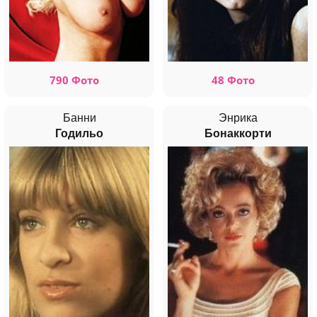
790 Фото
48 Фото
Банни
Энрика
Годильо
Бонаккорти