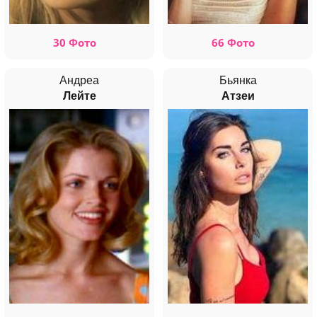
30 Фото
66 Фото
Андреа
Бьянка
Лейте
Атзеи