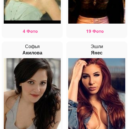
4 Фото
19 Фото
Софья
Эшли
Акилова
Янес