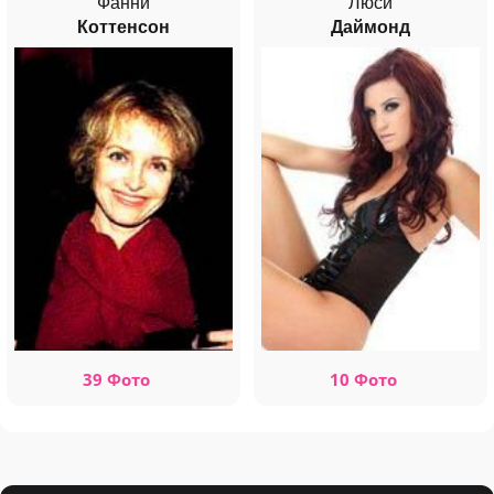
Фанни
Люси
Коттенсон
Даймонд
39 Фото
10 Фото