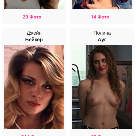
20 Фото
14 Фото
Джейн
Полина
Бейкер
Ауг