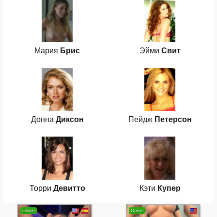
Мария
Брис
Эйми
Свит
Донна
Диксон
Пейдж
Петерсон
Торри
Девитто
Кэти
Купер