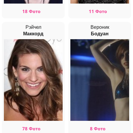
18 Фото
11 Фото
Рэйчел
Вероник
Маккорд
Бодуан
78 Фото
8 Фото