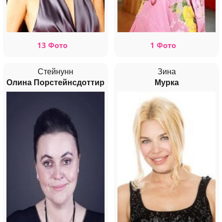
13 Фото
1 Фото
Стейнунн
Зина
Олина Порстейнсдоттир
Мурка