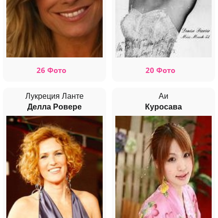
26 Фото
20 Фото
Лукреция Ланте
Аи
Делла Ровере
Куросава