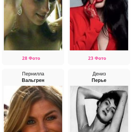
28 Фото
23 Фото
Пернилла
Дениз
Вальгрен
Перье