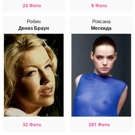
24 Фото
8 Фото
Робин
Роксана
Дениз Браун
Мескида
32 Фото
281 Фото