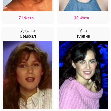
71 Фото
30 Фото
Джулия
Ана
Сэмюэл
Турпин