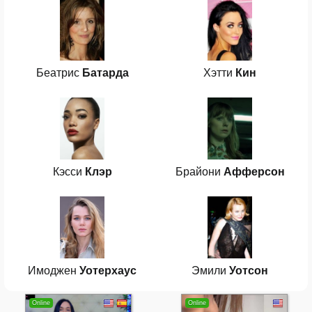
Беатрис
Батарда
Хэтти
Кин
Кэсси
Клэр
Брайони
Афферсон
Имоджен
Уотерхаус
Эмили
Уотсон