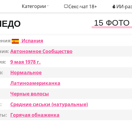
Категории
Секс-чат 18+
ИИ-раз
15 ФОТО
ЛЕДО
ения:
Испания
ния:
Автономное Сообщество
ия:
9 мая 1978 г.
е:
Нормальное
Латиноамериканка
Черные волосы
:
Средние сиськи (натуральные)
ты:
Горячая обнаженка