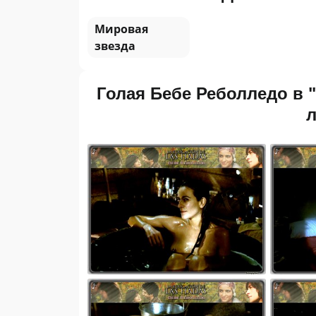
Мировая
звезда
Голая Бебе Реболледо в "L
л