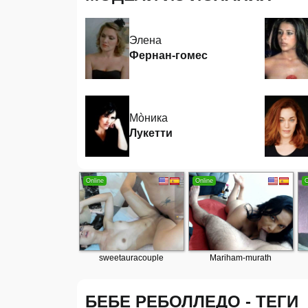
Элена
Фернан-гомес
Мòника
Лукетти
БЕБЕ РЕБОЛЛЕДО - ТЕГИ