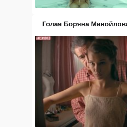
Голая Боряна Манойлова в