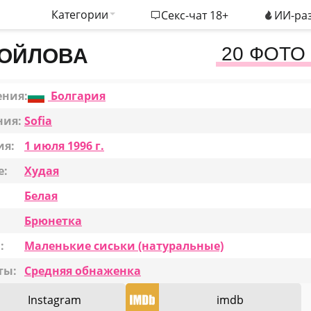
Категории
Секс-чат 18+
ИИ-раз
20 ФОТО
НОЙЛОВА
ения:
Болгария
ния:
Sofia
ия:
1 июля 1996 г.
е:
Худая
Белая
Брюнетка
:
Маленькие сиськи (натуральные)
ты:
Средняя обнаженка
Instagram
imdb