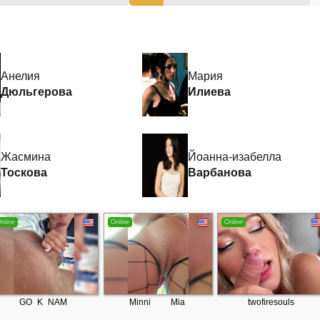
Анелия
Мария
Дюльгерова
Илиева
Жасмина
Йоанна-изабелла
Тоскова
Варбанова