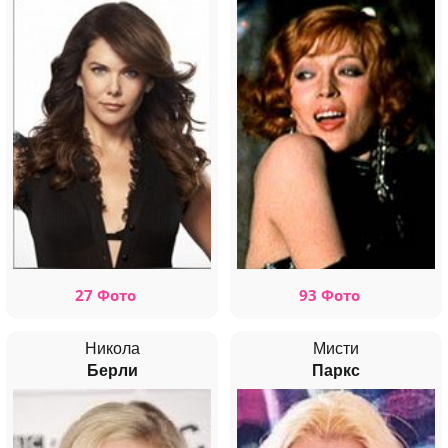
27 Фото
93 Фото
Никола
Мисти
Берли
Паркс