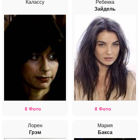
Калассу
Ребекка
Зайдель
8 Фото
8 Фото
Лорен
Мария
Грэм
Бакса