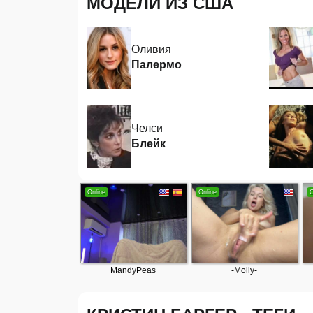
МОДЕЛИ ИЗ США
Оливия
Палермо
Челси
Блейк