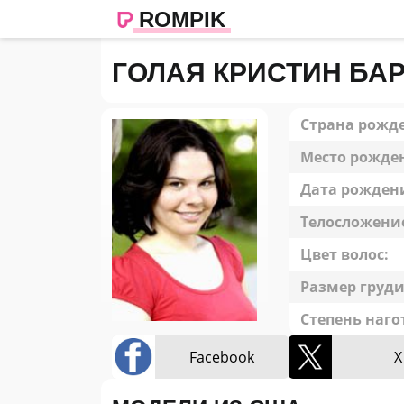
ROMPIK
ГОЛАЯ КРИСТИН БА
Страна рожд
Место рожде
Дата рожден
Телосложени
Цвет волос:
Размер груди
Степень наго
Facebook
X