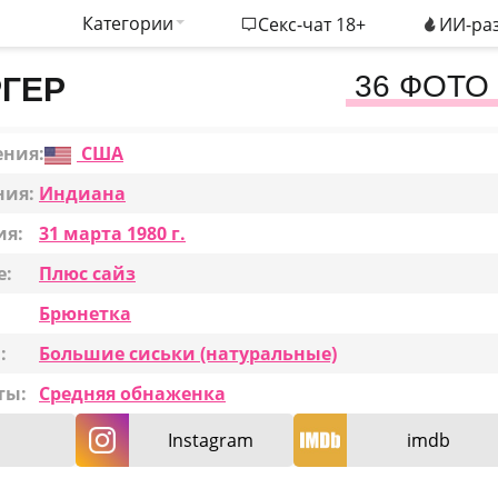
Категории
Секс-чат 18+
ИИ-раз
36 ФОТО
РГЕР
ения:
США
ния:
Индиана
ия:
31 марта 1980 г.
е:
Плюс сайз
Брюнетка
:
Большие сиськи (натуральные)
ты:
Средняя обнаженка
Instagram
imdb