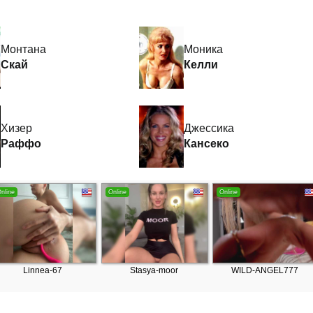
Монтана
Моника
Скай
Келли
Хизер
Джессика
Раффо
Кансеко