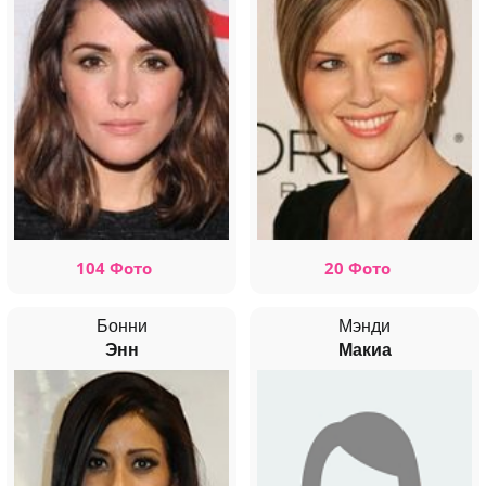
104 Фото
20 Фото
Бонни
Мэнди
Энн
Макиа