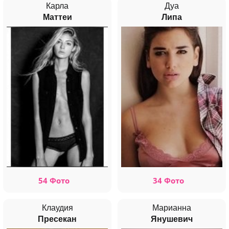
Карла
Дуа
Маттеи
Липа
54 Фото
34 Фото
Клаудия
Марианна
Пресекан
Янушевич