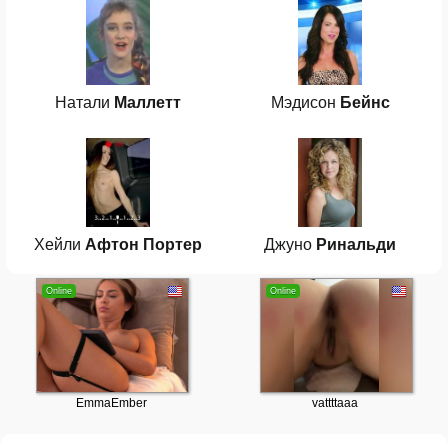
Натали
Маллетт
Мэдисон
Бейнс
Хейли
Афтон Портер
Джуно
Ринальди