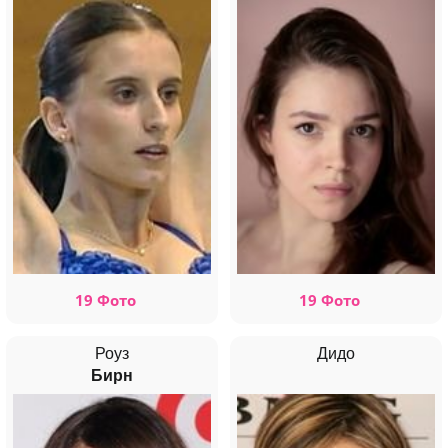
19 Фото
19 Фото
Роуз
Дидо
Бирн