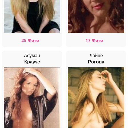
25 Фото
17 Фото
Асуман
Лайне
Краузе
Рогова