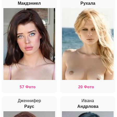
Макдэниел
Рухала
57 Фото
20 Фото
Дженнифер
Ивана
Раус
Андрлова