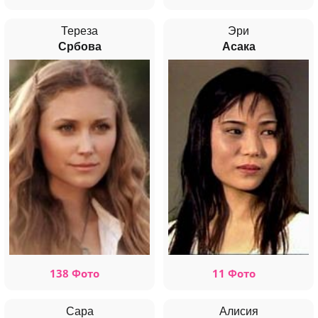
Тереза
Эри
Србова
Асака
138 Фото
11 Фото
Сара
Алисия