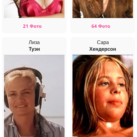
21 Фото
64 Фото
Лиза
Сара
Туэн
Хендерсон