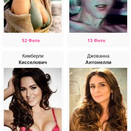
52 Фото
13 Фото
Кимберли
Джованна
Кисселович
Антонелли