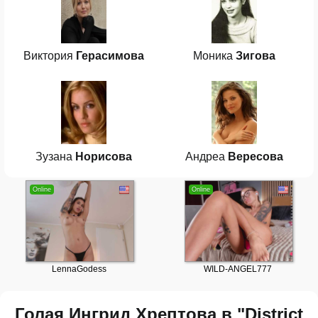
Виктория
Герасимова
Моника
Зигова
Зузана
Норисова
Андреа
Вересова
Голая Ингрид Хрептова в "District