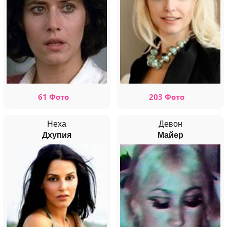
61 Фото
203 Фото
Неха
Девон
Дхупия
Майер