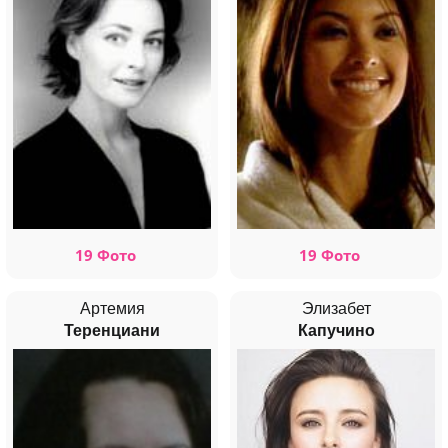
19 Фото
19 Фото
Артемия
Элизабет
Теренциани
Капучино