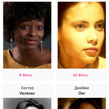
8 Фото
26 Фото
Хестер
Джейми
Уилкокс
Онг