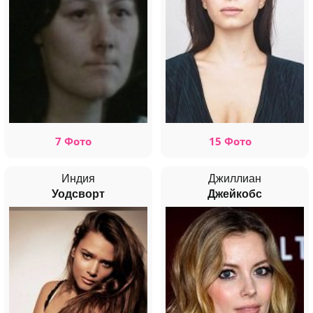
7 Фото
15 Фото
Индия
Джиллиан
Уодсворт
Джейкобс