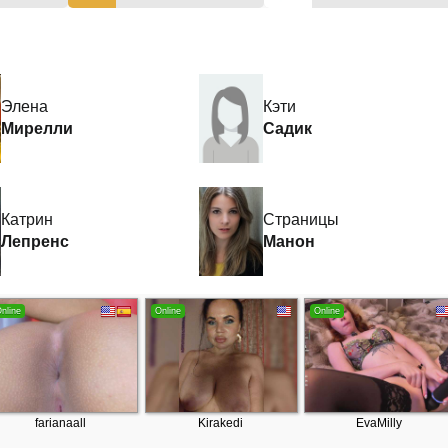
Элена
Кэти
Мирелли
Садик
Катрин
Страницы
Лепренс
Манон