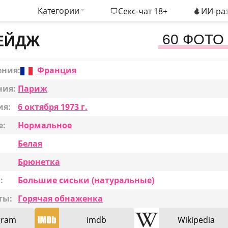
Категории
Секс-чат 18+
ИИ-раз
60 ФОТО
ЕЙДЖ
ения:
Франция
ния:
Париж
ия:
6 октября 1973 г.
е:
Нормальное
Белая
Брюнетка
:
Большие сиськи (натуральные)
ты:
Горячая обнаженка
gram
imdb
Wikipedia