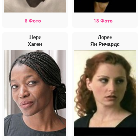
6 Фото
18 Фото
Шери
Лорен
Хаген
Ян Ричардс