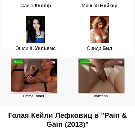
Саша
Кнопф
Миньон
Бейкер
Эшли
К. Уильямс
Синди
Бил
Голая Кейли Лефковиц в "Pain &
Gain (2013)"