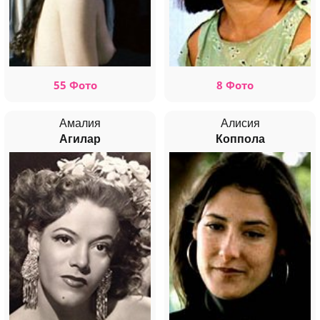
55 Фото
8 Фото
Амалия
Алисия
Агилар
Коппола