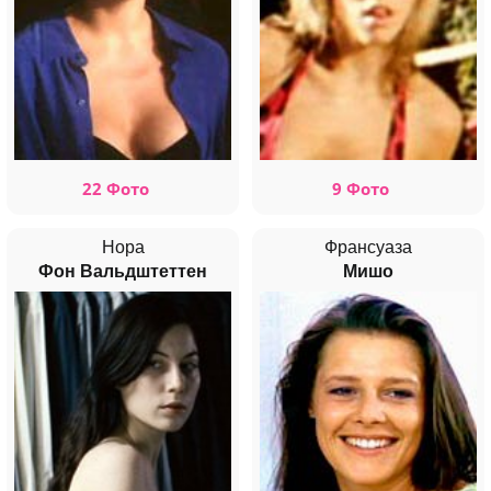
22 Фото
9 Фото
Нора
Франсуаза
Фон Вальдштеттен
Мишо