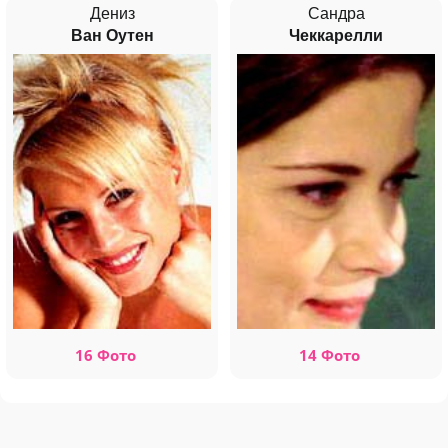
Дениз
Сандра
Ван Оутен
Чеккарелли
16 Фото
14 Фото