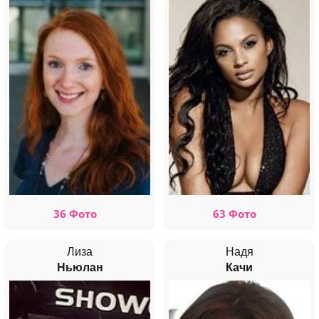
36 Фото
63 Фото
Лиза
Надя
Ньюлан
Качи