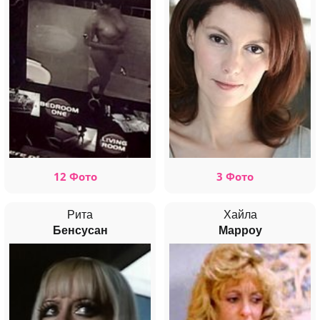
12 Фото
3 Фото
Рита
Хайла
Бенсусан
Марроу