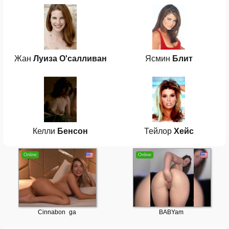
Жан
Луиза О'салливан
Ясмин
Блит
Келли
Бенсон
Тейлор
Хейс