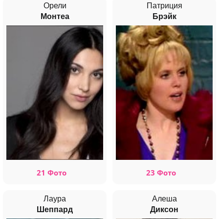
Орели
Патриция
Монтеа
Брэйк
21 Фото
23 Фото
Лаура
Алеша
Шеппард
Диксон