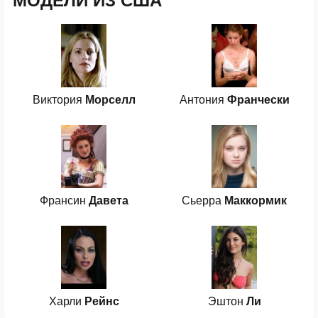
МОДЕЛИ ИЗ США
Виктория
Морселл
Антония
Франчески
Франсин
Давета
Сьерра
Маккормик
Харли
Рейнс
Эштон
Ли