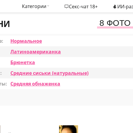
Категории
Секс-чат 18+
ИИ-раз
8 ФОТО
НИ
е:
Нормальное
Латиноамериканка
Брюнетка
:
Средние сиськи (натуральные)
ты:
Средняя обнаженка