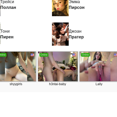
Трейси
Эмма
Поллан
Пирсон
Тони
Джоан
Пирен
Пратер