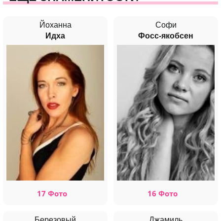
Йоханна
Софи
Идха
Фосс-якобсен
17 Фото
16 Фото
Березовый
Джамиль