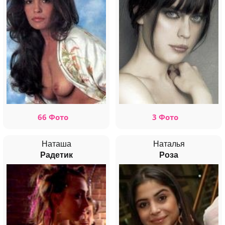
66 Фото
3 Фото
Наташа
Наталья
Радетик
Роза