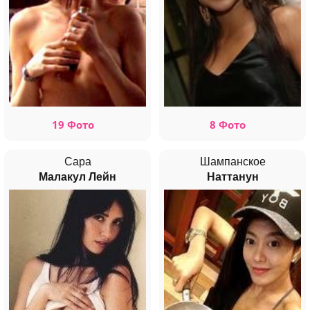
19 Фото
8 Фото
Сара
Шампанское
Малакул Лейн
Наттанун