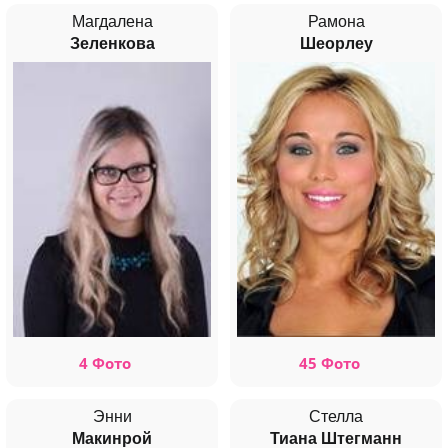
Магдалена
Рамона
Зеленкова
Шеорлеу
4 Фото
45 Фото
Энни
Стелла
Макинрой
Тиана Штегманн