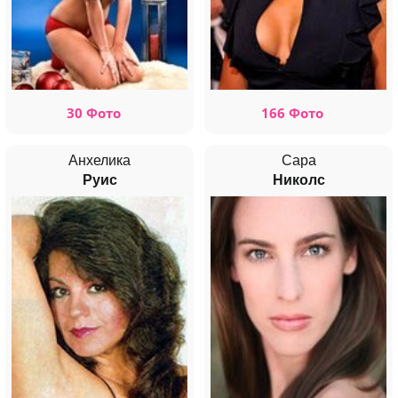
30 Фото
166 Фото
Анхелика
Сара
Руис
Николс