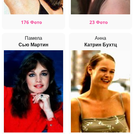
176 Фото
23 Фото
Памела
Анна
Сью Мартин
Катрин Бухтц