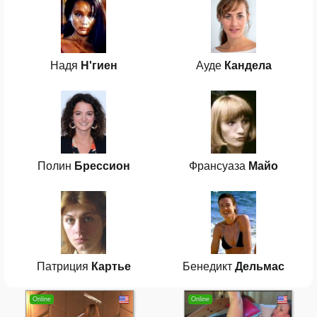
Надя
Н'гиен
Ауде
Кандела
Полин
Брессион
Франсуаза
Майо
Патриция
Картье
Бенедикт
Дельмас