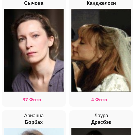
Сычова
Канджелози
37 Фото
4 Фото
Арианна
Лаура
Борбах
Драсбэк