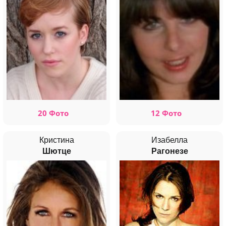
20 Фото
12 Фото
Кристина
Изабелла
Шютце
Рагонезе