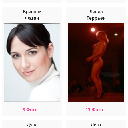
Брионни
Линда
Фаган
Террьен
8 Фото
13 Фото
Дуня
Лиза