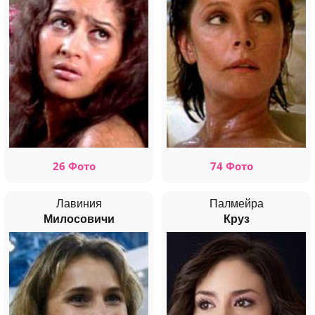
26 Фото
74 Фото
Лавиния
Палмейра
Милосовичи
Круз