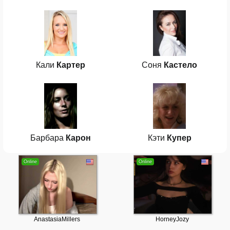
Кали
Картер
Соня
Кастело
Барбара
Карон
Кэти
Купер