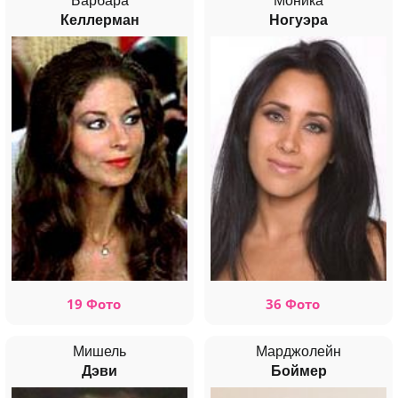
Барбара
Моника
Келлерман
Ногуэра
19 Фото
36 Фото
Мишель
Марджолейн
Дэви
Боймер