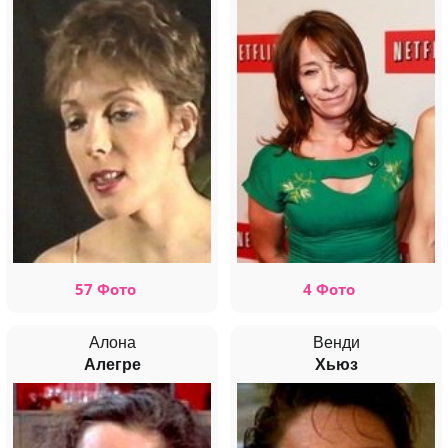
57 Фото
4 Фото
Алона
Венди
Алегре
Хьюз