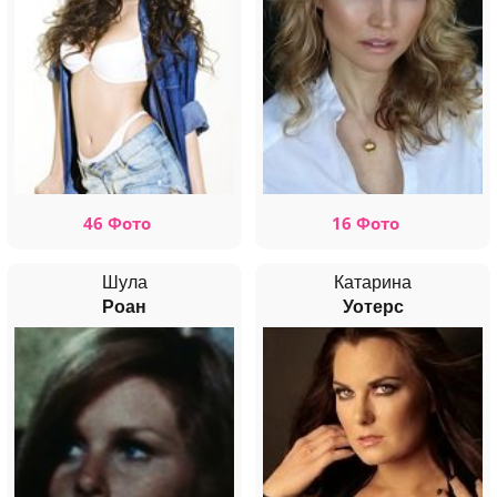
46 Фото
16 Фото
Шула
Катарина
Роан
Уотерс