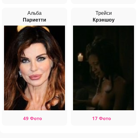
Альба
Трейси
Париетти
Крэншоу
49 Фото
17 Фото