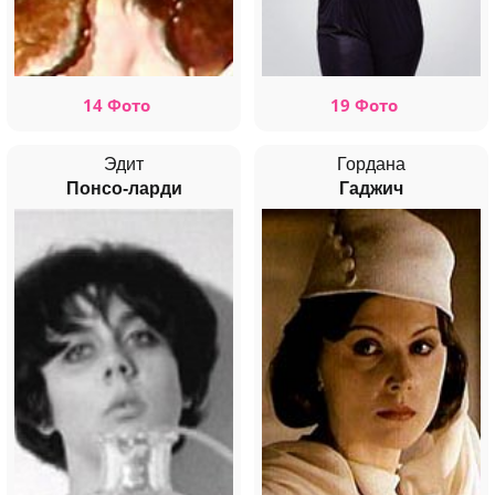
14 Фото
19 Фото
Эдит
Гордана
Понсо-ларди
Гаджич