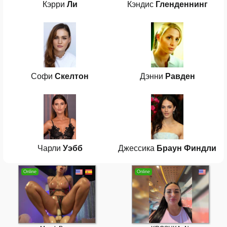
Кэрри
Ли
Кэндис
Гленденнинг
Софи
Скелтон
Дэнни
Равден
Чарли
Уэбб
Джессика
Браун Финдли