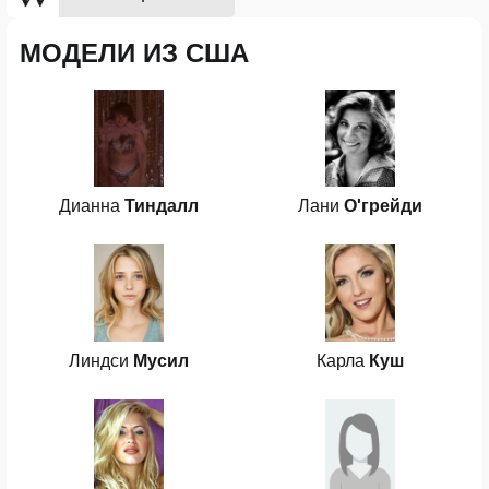
МОДЕЛИ ИЗ США
Дианна
Тиндалл
Лани
О'грейди
Линдси
Мусил
Карла
Куш