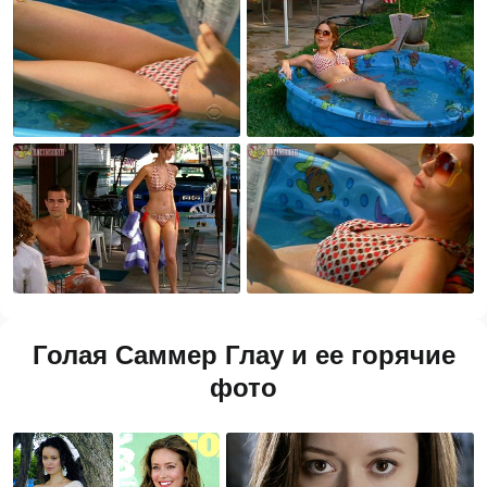
Голая Саммер Глау и ее горячие
фото