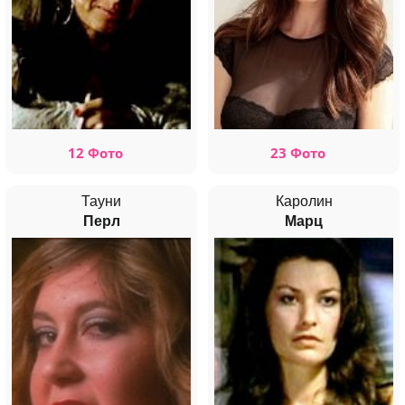
12 Фото
23 Фото
Тауни
Каролин
Перл
Марц