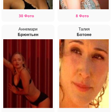
30 Фото
8 Фото
Аннемари
Талия
Брюнтьен
Ботоне