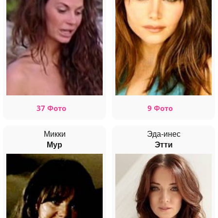
37 Фото
9 Фото
Микки
Эда-инес
Мур
Этти