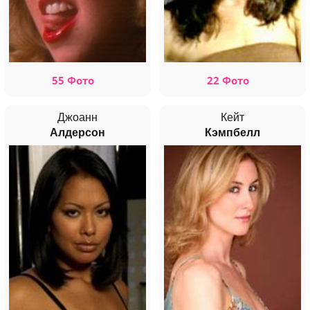
55 Фото
22 Фото
Джоанн
Кейт
Алдерсон
Кэмпбелл