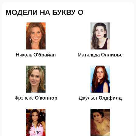
МОДЕЛИ НА БУКВУ О
Николь
О'брайан
Матильда
Олливье
Фрэнсис
О'коннор
Джульет
Олдфилд